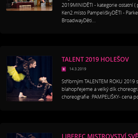
2019MINIDĚTI - kategorie ostatní (
Ken2.místo PampeliškyDĚTI - Parke
BroadwayDěti...
TALENT 2019 HOLEŠOV
14.3.2019
Stříbrným TALENTEM ROKU 2019 se 
blahopřejeme a velký dík choreogra
choreografie :PAMPELIŠKY- cena poro
LIBEREC MISTROVSTVÍ SV