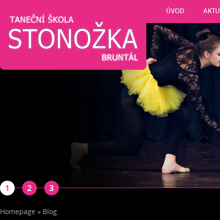
ÚVOD
AKTU
1
2
3
Homepage
»
Blog