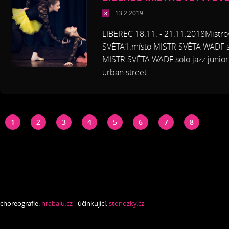
13.2.2019
LIBEREC 18.11. - 21.11.2018Mistr
SVĚTA1.místo MISTR SVĚTA WADF s
MISTR SVĚTA WADF solo jazz junio
urban street...
1
2
3
4
5
6
7
8
choreografie:
hrabalu.cz
účinkující:
stonozky.cz