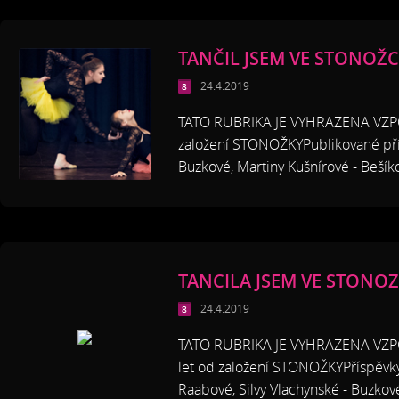
TANČIL JSEM VE STONOŽC
24.4.2019
TATO RUBRIKA JE VYHRAZENA VZP
založení STONOŽKYPublikované přísp
Buzkové, Martiny Kušnírové - Bešíko
TANCILA JSEM VE STONOZ
24.4.2019
TATO RUBRIKA JE VYHRAZENA VZ
let od založení STONOŽKYPříspěvk
Raabové, Silvy Vlachynské - Buzkové