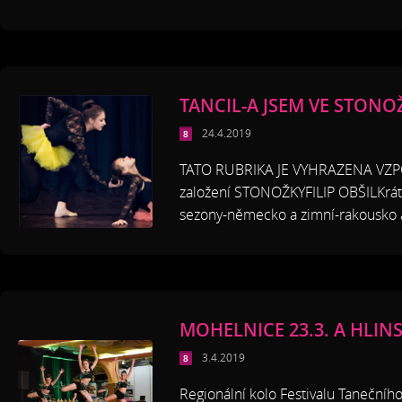
TANCIL-A JSEM VE STONO
24.4.2019
TATO RUBRIKA JE VYHRAZENA VZP
založení STONOŽKYFILIP OBŠILKrátc
sezony-německo a zimní-rakousko a p
MOHELNICE 23.3. A HLINS
3.4.2019
Regionální kolo Festivalu Tanečníh